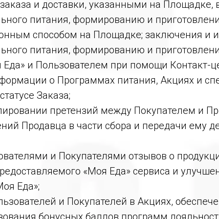
заказа и доставки, указанными на Площадке, 
ного питания, формированию и приготовлению 
онным способом на Площадке; заключения и и
ьного питания, формированию и приготовлени
Еда» и Пользователем при помощи Контакт-це
информации о Программах питания, Акциях и с
статусе Заказа;
гулировании претензий между Покупателем и П
ений Продавца в части сбора и передачи ему д
ователями и Покупателями отзывов о продукции
 предоставляемого «Моя Еда» сервиса и улучше
оя Еда»;
ользователей и Покупателей в Акциях, обеспеч
ьзования бонусных баллов программ лояльност